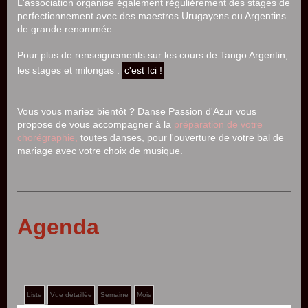
L'association organise également régulièrement des stages de
perfectionnement avec des maestros Urugayens ou Argentins
de grande renommée.
Pour plus de renseignements sur les cours de Tango Argentin,
les stages et milongas :
c'est Ici !
Vous vous mariez bientôt ? Danse Passion d'Azur vous
propose de vous accompagner à la
préparation de votre
chorégraphie,
toutes danses, pour l'ouverture de votre bal de
mariage avec votre choix de musique.
Agenda
Liste
Vue détaillée
Semaine
Mois