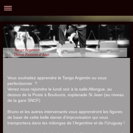
Tango Argentin
Danse Passion d'Azur
Vous souhaitez apprendre le Tango Argentin ou vous
perfectionner ?
Venez nous rejoindre le lundi soir à la salle Allongue, au
dessus de la Poste à Boulouris, esplanade St Jean (au niveau
de la gare SNCF)
Bruno et les autres intervenants vous apprendront les figures
de base de cette belle danse d'improvisation qui vous
transportera dans les milongas de l'Argentine et de l'Uruguay !