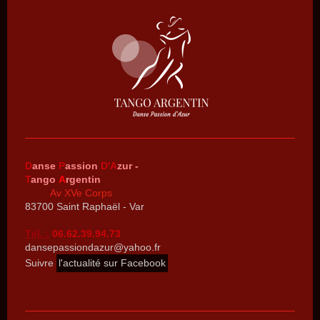
D
anse
P
assion
D'A
zur -
T
ango
A
rgentin
Av XVe Corps
83700 Saint Raphaël - Var
Tél.
:
06.62.39.94.73
dansepassiondazur@yahoo.fr
Suivre
l'actualité sur Facebook