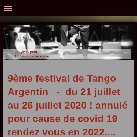
Tango Argentin
Danse Passion d'Azur
9ème festival de Tango
Argentin - du 21 juillet
au 26 juillet 2020 ! annulé
pour cause de covid 19
rendez vous en 2022....