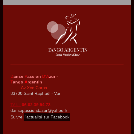
D
anse
P
assion
D'A
zur -
T
ango
A
rgentin
Av XVe Corps
83700 Saint Raphaël - Var
Tél.
:
06.62.39.94.73
dansepassiondazur@yahoo.fr
Suivre
l'actualité sur Facebook