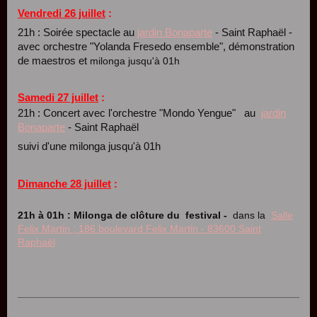
Vendredi 26 juillet
:
21h : Soirée spectacle au
jardin Bonaparte
- Saint Raphaël -
avec orchestre "Yolanda Fresedo ensemble", démonstration
de maestros et
milonga jusqu'à 01h
Samedi 27 juillet
:
21h : Concert avec l'orchestre "Mondo Yengue" au
jardin
Bonaparte
- Saint Raphaël
suivi d'une milonga jusqu'à 01h
Dimanche 28 juillet
:
21h à 01h : Milonga de clôture du festival -
dans la
Salle
Felix Martin , 186 boulevard Felix Martin - 83600 Saint
Raphaël